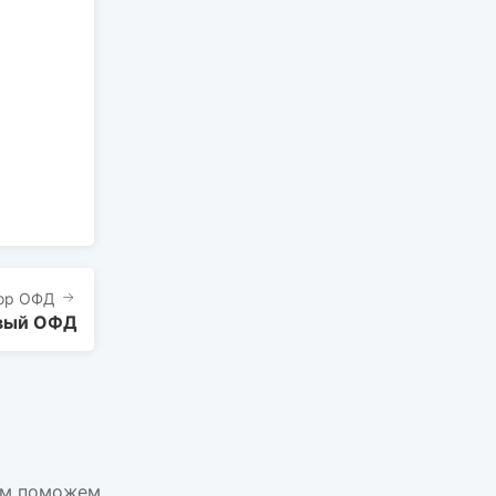
ор ОФД
вый ОФД
ам поможем.