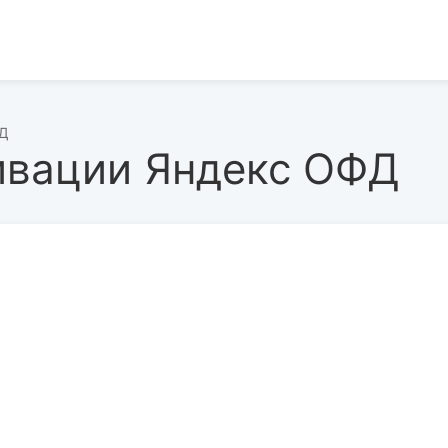
ФД
ивации Яндекс ОФД