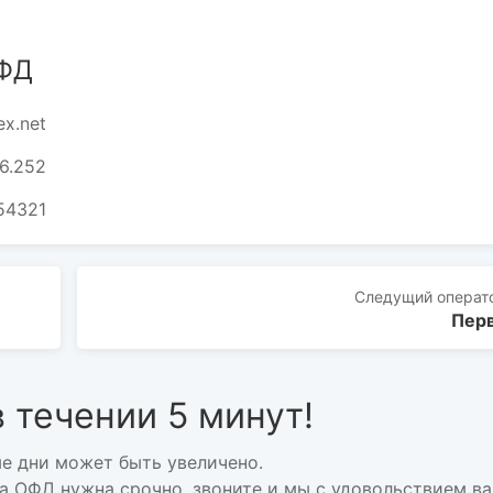
ОФД
ex.net
86.252
54321
Следущий
операт
Пер
 течении 5 минут!
е дни может быть увеличено.
да ОФД нужна срочно, звоните и мы с удовольствием в