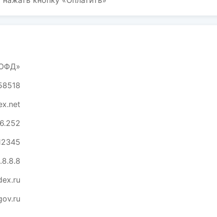
 нажать кнопку «Оплатить»
.ОФД»
58518
ex.net
86.252
12345
.8.8.8
dex.ru
gov.ru