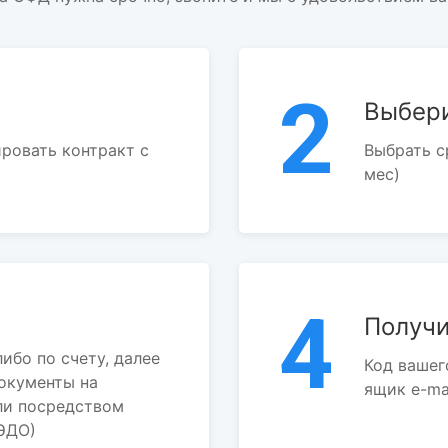
2
Выбери
ровать контракт с
Выбрать с
мес)
4
Получи
ибо по счету, далее
Код вашег
окументы на
ящик e-ma
ли посредством
ЭДО)