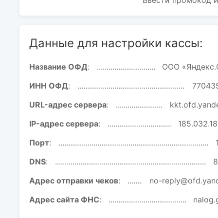
Ввести промокод и
Данные для настройки кассы:
Название ОФД
:
ООО «Яндекс
ИНН ОФД
:
77043
URL-адрес сервера
:
kkt.ofd.yand
IP-адрес сервера
:
185.032.1
Порт
:
DNS
:
8
Адрес отправки чеков
:
no-reply@ofd.yan
Адрес сайта ФНС
:
nalog.