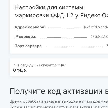
Настройки для системы
маркировки ФФД 1.2 у Яндекс.
Адрес сервера
:
kkt.ofd.yand
IP сервера
:
185.32.1
Порт сервера
:
Предыдущий
оператор ОФД
ОФД Я
Получите код активации в
Время обработки заказа в выходные и праздничны
Если у вас критическая ситуация и активация ко